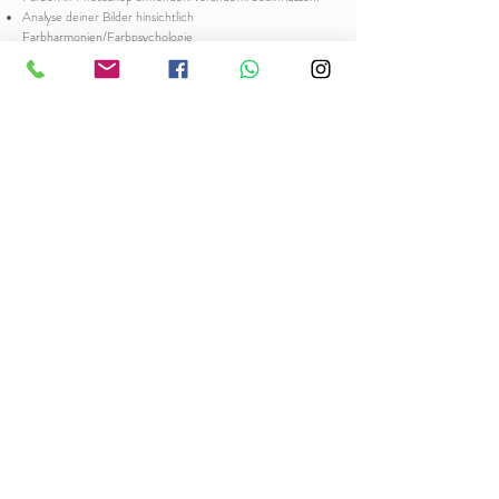
Analyse deiner Bilder hinsichtlich
Farbharmonien/Farbpsychologie
Jetzt BUCHEN
© Copyright by Sara Rohde
sara.glawe@yahoo.de
015221909417
© 2024 Arts with Heart Photography by Sara Glawe
Schwerin - Hamburg -Rostock - Wismar - Deutschlandweit
Hundefotografie, Katzenfotografie, Pferdefotografie,
Züchtershootings, Welpenshootings
Impressum
AGB