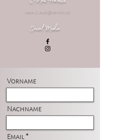
E-Mail-Adresse
sara.glawe@yahoo.de
Social Media
Vorname
Nachname
Email