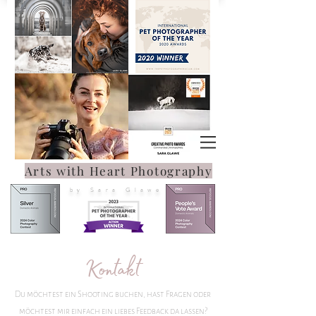
Arts with Heart Photography
by Sara Glawe
Kontakt
Du möchtest ein Shooting buchen, hast Fragen oder
möchtest mir einfach ein liebes Feedback da lassen?