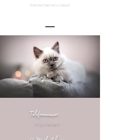
Kontaktiere mich gerne!
Telefonnummer
015221909417