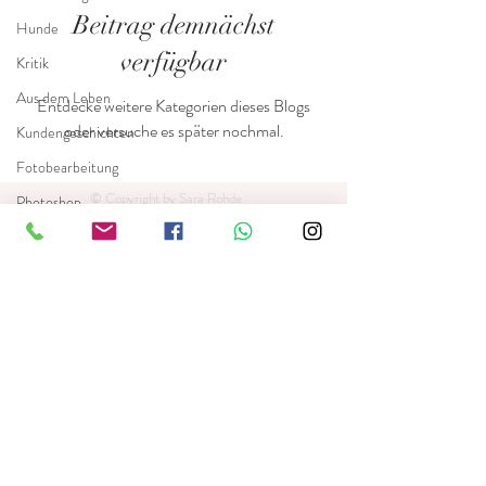
Beitrag demnächst
Hunde
verfügbar
Kritik
Aus dem Leben
Entdecke weitere Kategorien dieses Blogs
oder versuche es später nochmal.
Kundengeschichten
Fotobearbeitung
© Copyright by Sara Rohde
Photoshop
Epigonen
Fotograf
Nachhahmer
Nachahmer
sara.glawe@yahoo.de
015221909417
Sara Glawe
© 2024 Arts with Heart Photography by Sara Glawe
Essay
Schwerin - Hamburg -Rostock - Wismar - Deutschlandweit
Hundefotografie, Katzenfotografie, Pferdefotografie,
Mitten aus dem
Züchtershootings, Welpenshootings
Leben