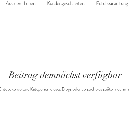
Aus dem Leben
Kundengeschichten
Fotobearbeitung
hhahmer
Nachahmer
Sara Glawe
Essay
Mitte
Beitrag demnächst verfügbar
Entdecke weitere Kategorien dieses Blogs oder versuche es später nochmal