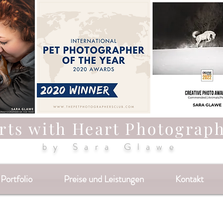
rts with Heart Photograp
by Sara Glawe
Portfolio
Preise und Leistungen
Kontakt