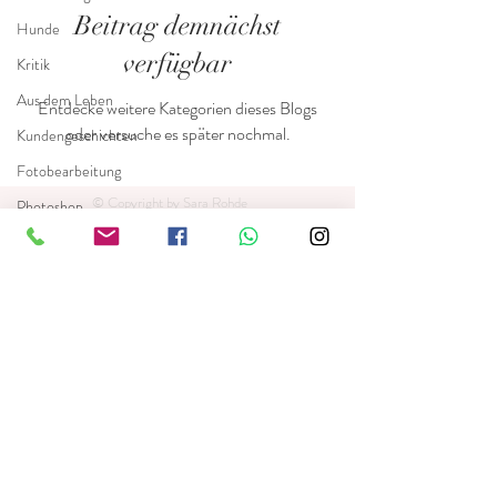
Beitrag demnächst
Hunde
verfügbar
Kritik
Aus dem Leben
Entdecke weitere Kategorien dieses Blogs
oder versuche es später nochmal.
Kundengeschichten
Fotobearbeitung
© Copyright by Sara Rohde
Photoshop
Epigonen
Fotograf
Nachhahmer
Nachahmer
sara.glawe@yahoo.de
015221909417
Sara Glawe
© 2024 Arts with Heart Photography by Sara Glawe
Essay
Schwerin - Hamburg -Rostock - Wismar - Deutschlandweit
Hundefotografie, Katzenfotografie, Pferdefotografie,
Mitten aus dem
Züchtershootings, Welpenshootings
Leben